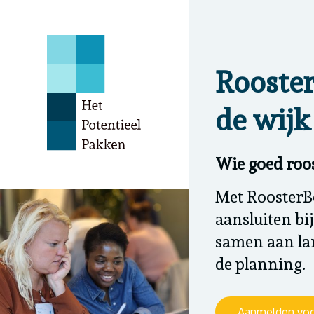
Rooster
de wijk
Wie goed roos
Met RoosterBo
aansluiten bi
samen aan la
de planning.
Aanmelden voo