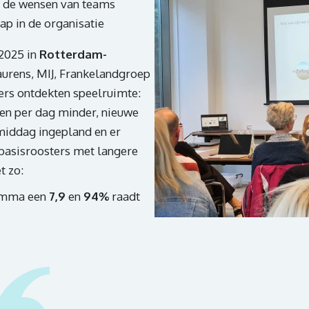
j de wensen van teams
ap in de organisatie
 2025 in
Rotterdam-
aurens, MIJ, Frankelandgroep
rs ontdekten speelruimte:
sten per dag minder, nieuwe
 middag ingepland en er
basisroosters met langere
t zo:
amma een
7,9
en
94%
raadt