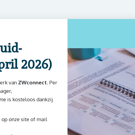
Zuid-
pril 2026)
werk van
ZWconnect.
Per
ager,
me is kosteloos dankzij
 op onze site of mail