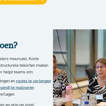
oen?
osters muurvast. Korte
 structurele tekorten maken
er helpt teams om:
ringen en
routes te verlengen
send) te realiseren
verlagen
er en grip op inzet.