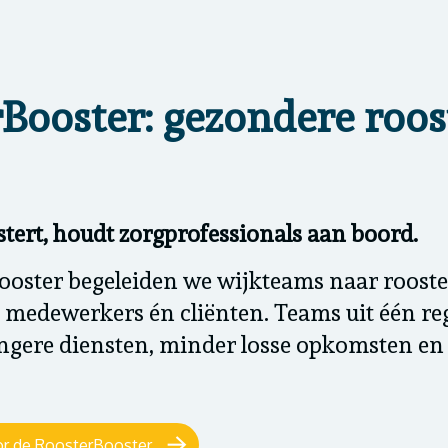
Booster: gezondere roos
tert, houdt zorgprofessionals aan boord.
oster begeleiden we wijkteams naar rooster
j medewerkers én cliënten. Teams uit één r
ngere diensten, minder losse opkomsten en 
r de RoosterBooster