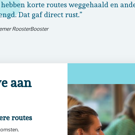
hebben korte routes weggehaald en and
engd. Dat gaf direct rust.”
emer RoosterBooster
e aan
ere routes
komsten.