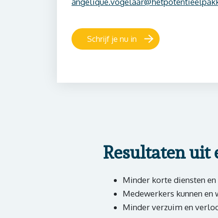
angelique.vogelaar@hetpotentieelpakk
Schrijf je nu in
Resultaten uit 
Minder korte diensten e
Medewerkers kunnen en w
Minder verzuim en verlo