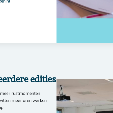
en.nl
eerdere edities
n meer rustmomenten
illen meer uren werken
op