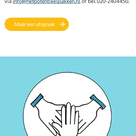
via
info@hetpotentieelpakken.nl
of bel 020-2404450.
Maak een afspraak