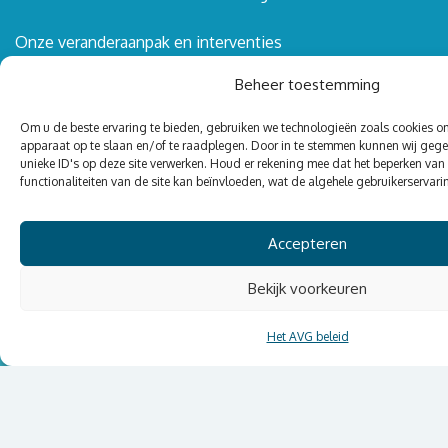
Onze veranderaanpak en interventies
Kennisbank
Beheer toestemming
Agenda
Om u de beste ervaring te bieden, gebruiken we technologieën zoals cookies o
Actueel, blogs en publicaties
apparaat op te slaan en/of te raadplegen. Door in te stemmen kunnen wij geg
unieke ID's op deze site verwerken. Houd er rekening mee dat het beperken va
functionaliteiten van de site kan beïnvloeden, wat de algehele gebruikerservar
Volg ons
Accepteren
LinkedIn
Podcast Zorg & Zo
Bekijk voorkeuren
Het AVG beleid