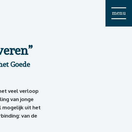
menu
veren”
het Goede
met veel verloop
ling van jonge
 mogelijk uit het
rbinding: van de