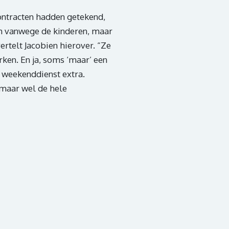
contracten hadden getekend,
en vanwege de kinderen, maar
rtelt Jacobien hierover. “Ze
rken. En ja, soms ‘maar’ een
e weekenddienst extra.
 maar wel de hele