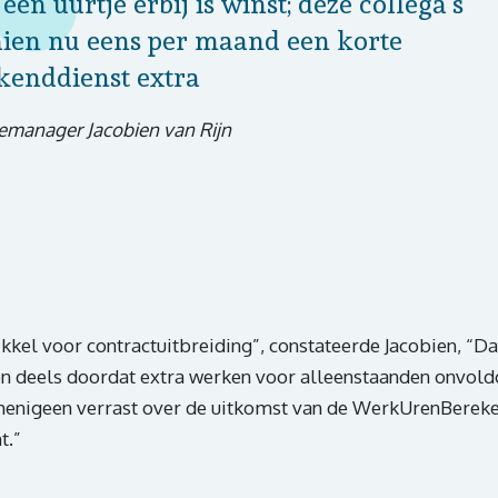
één uurtje erbij is winst; deze collega’s
ien nu eens per maand een korte
enddienst extra
emanager Jacobien van Rijn
kkel voor contractuitbreiding”, constateerde Jacobien, “D
en deels doordat extra werken voor alleenstaanden onvol
enigeen verrast over de uitkomst van de WerkUrenBereken
t.”