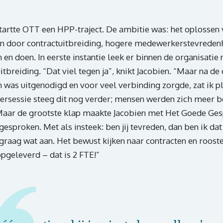
startte OTT een HPP-traject. De ambitie was: het oplossen
n door contractuitbreiding, hogere medewerkerstevreden
en doen. In eerste instantie leek er binnen de organisatie 
itbreiding. “Dat viel tegen ja”, knikt Jacobien. “Maar na de
was uitgenodigd en voor veel verbinding zorgde, zat ik pl
stersessie steeg dit nog verder; mensen werden zich meer 
aar de grootste klap maakte Jacobien met Het Goede Gesp
esproken. Met als insteek: ben jij tevreden, dan ben ik dat 
raag wat aan. Het bewust kijken naar contracten en rooste
pgeleverd – dat is 2 FTE!”