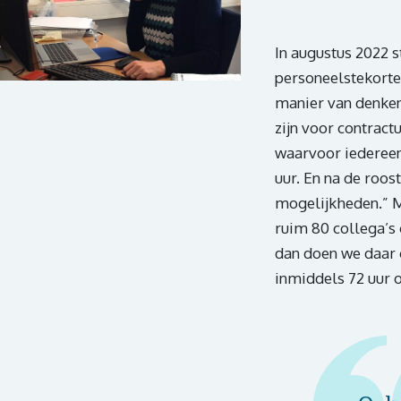
In augustus 2022 
personeelstekorte
manier van denken 
zijn voor contractu
waarvoor iedereen 
uur. En na de roo
mogelijkheden.” M
ruim 80 collega’s g
dan doen we daar g
inmiddels 72 uur o