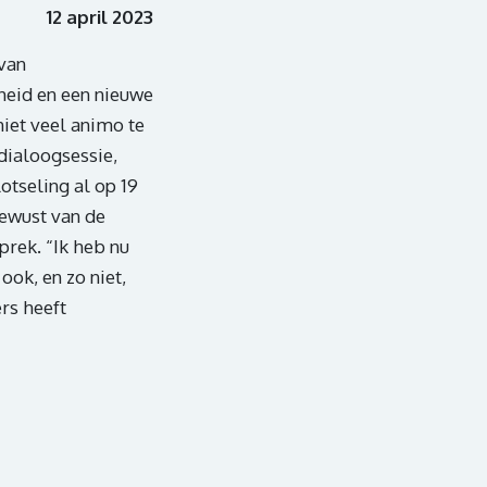
12 april 2023
 van
heid en een nieuwe
niet veel animo te
 dialoogsessie,
otseling al op 19
bewust van de
rek. “Ik heb nu
ook, en zo niet,
rs heeft